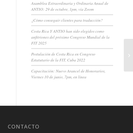
Asamblea Extraordinaria y Ordinaria Anual de
ANTIO: 29 de octubre, 1pm, vía Zoom
¿Cómo conseguir clientes para traducción?
Costa Rica Y ANTIO han sido elegidos como
anfitriones del próximo Congreso Mundial de la
FIT 2025
Postulación de Costa Rica en Congreso
Estatutario de la FIT, Cuba 2022
Capacitación: Nuevo Arancel de Honorarios,
Viernes 10 de junio, 7pm, en línea
CONTACTO