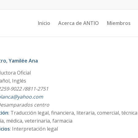
Inicio
Acerca de ANTIO
Miembros
tro, Yamilée Ana
ductora Oficial
añol, Inglés
259-9022 /8811-2751
blanca@yahoo.com
Desamparados centro
ción
: Traducción legal, financiera, literaria, comercial, técnica
ía, médica, veterinaria, farmacia
icios
: Interpretación legal